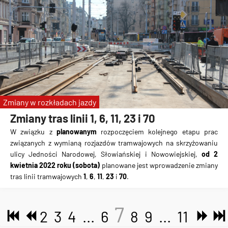
Zmiany w rozkładach jazdy
Zmiany tras linii 1, 6, 11, 23 i 70
W związku z
planowanym
rozpoczęciem kolejnego etapu prac
związanych z wymianą rozjazdów tramwajowych na skrzyżowaniu
ulicy Jedności Narodowej, Słowiańskiej i Nowowiejskiej,
od 2
kwietnia 2022 roku (sobota)
planowane jest wprowadzenie zmiany
tras linii tramwajowych
1
,
6
,
11
,
23
i
70
.
7
2
3
4
...
6
8
9
...
11