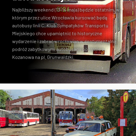
Najbliższy weekend (13-14 maja) będzie ostatnim, w
którym przez ulice Wrocławia kursować będą
autobusy linii C. Klub Sympatyków Transportu
Miejskiego chce upamiętnić to historyczne
wydarzenie i zabrać wrocławian w sentymentalną
podróż zabytkowymi autobusami po trasie z
Kozanowa na pl. Grunwaldzki.
linia C
KSTM