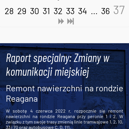
37
28
29
30
31
32
33
34
...
36
Tweets by AlertMPK
Raport specjalny: Zmiany w
komunikacji miejskiej
Remont nawierzchni na rondzie
Reagana
W sobotę 4 czerwca 2022 r. rozpocznie się remont
nawierzchni na rondzie Reagana przy peronie 1 i 2. W
związku z tym swoje trasy zmienią linie tramwajowe 1, 2, 10,
33 i 70 oraz autobusowe C, D, 111,...