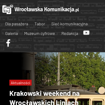
Dla pasażera
Tabor
Sieć komunikacyjna
Galeria
Muzeum cyfrowe
Redakcja
Aktualności
Krakowski weekend na
Wrocławskich Liniach