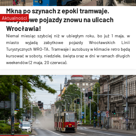
zabytkowe tramwaje
Mkną po szynach z epoki tramwaje.
KSTM
Aktualności
Zabytkowe pojazdy znowu na ulicach
zabytkowe autobusy
Wrocławia!
WRO-TA
Niemal miesiąc szybciej niż w ubiegłym roku, bo już 1 maja, w
miasto wyjadą zabytkowe pojazdy Wrocławskich Linii
Turystycznych WRO-TA. Tramwaje i autobusy w klimacie retro będą
kursować w soboty, niedziele, święta oraz w dni w ramach długich
weekendów (2 maja, 20 czerwca).