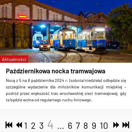
Aktualności
Październikowa nocka tramwajowa
Nocą z 5 na 6 października 2024 r. (sobota/niedziela) odbędzie się
szczególne wydarzenie dla miłośników komunikacji miejskiej –
podróż przez większość tras wrocławskiej sieci tramwajowej, gdy
ta będzie wolna od regularnego ruchu liniowego.
4
1
2
3
...
6
7
8
9
10