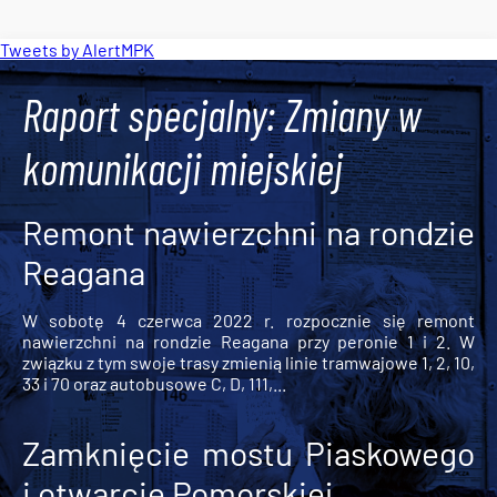
Tweets by AlertMPK
Raport specjalny: Zmiany w
komunikacji miejskiej
Remont nawierzchni na rondzie
Reagana
W sobotę 4 czerwca 2022 r. rozpocznie się remont
nawierzchni na rondzie Reagana przy peronie 1 i 2. W
związku z tym swoje trasy zmienią linie tramwajowe 1, 2, 10,
33 i 70 oraz autobusowe C, D, 111,...
Zamknięcie mostu Piaskowego
i otwarcie Pomorskiej