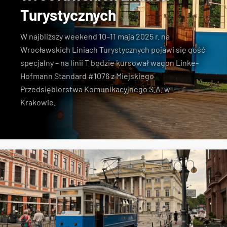
Turystycznych
W najbliższy weekend 10–11 maja 2025 r. na
Wrocławskich Liniach Turystycznych pojawi się gość
specjalny – na linii T będzie kursował wagon Linke-
Hofmann Standard #1076 z Miejskiego
Przedsiębiorstwa Komunikacyjnego S.A. w
Krakowie.
MPK Wrocław