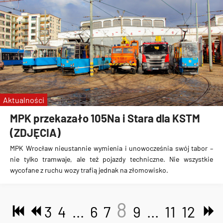
Aktualności
MPK przekazało 105Na i Stara dla KSTM
(ZDJĘCIA)
MPK Wrocław nieustannie wymienia i unowocześnia swój tabor –
nie tylko tramwaje, ale też pojazdy techniczne. Nie wszystkie
wycofane z ruchu wozy trafią jednak na złomowisko.
8
3
4
...
6
7
9
...
11
12