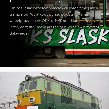
Kibice Śląska Wrocław pomalowali jeden z miejskich
tramwajów. Wyjątkowy pojazd powstał w ramach
współpracy fanów WKS-u, MPK oraz klubu. –
Gramy w
jednej drużynie
– mówi prezes MPK Wrocław Krzysztof
Balawejder.
MPK Wrocław
tramwaje