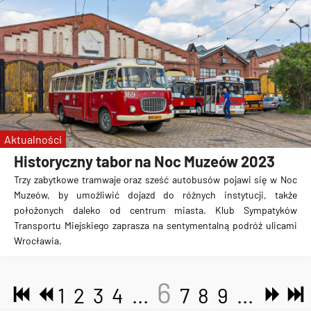
Aktualności
Historyczny tabor na Noc Muzeów 2023
Trzy zabytkowe tramwaje oraz sześć autobusów pojawi się w Noc
Muzeów, by umożliwić dojazd do różnych instytucji, także
położonych daleko od centrum miasta. Klub Sympatyków
Transportu Miejskiego zaprasza na sentymentalną podróż ulicami
Wrocławia.
6
1
2
3
4
...
7
8
9
...