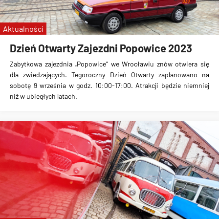
TMW
KSTM
Aktualności
zajezdnia Popowice
Dzień Otwarty Zajezdni Popowice 2023
nocka
Zabytkowa zajezdnia „Popowice” we Wrocławiu znów otwiera się
NOCKA 20
dla zwiedzających. Tegoroczny Dzień Otwarty zaplanowano na
sobotę 9 września w godz. 10:00-17:00. Atrakcji będzie niemniej
niż w ubiegłych latach.