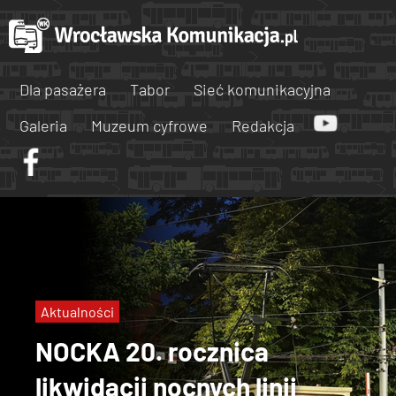
Dla pasażera
Tabor
Sieć komunikacyjna
Galeria
Muzeum cyfrowe
Redakcja
Aktualności
NOCKA 20. rocznica
likwidacji nocnych linii