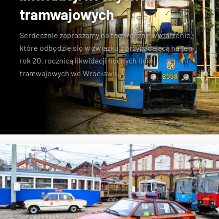
tramwajowych
Serdecznie zapraszamy na tegoroczne wydarzenie,
które odbędzie się w związku z przypadającą na ten
rok 20. rocznicą likwidacji nocnych linii
tramwajowych we Wrocławiu.
MPK Wrocław
zabytkowe tramwaje