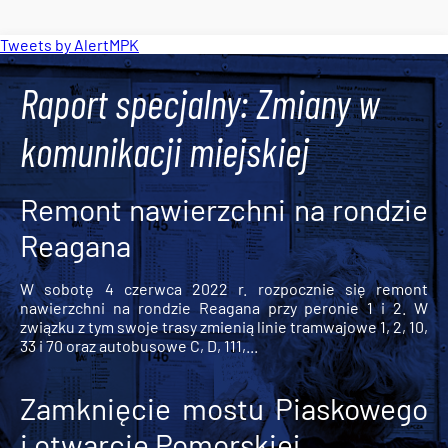
Tweets by AlertMPK
Raport specjalny: Zmiany w
komunikacji miejskiej
Remont nawierzchni na rondzie
Reagana
W sobotę 4 czerwca 2022 r. rozpocznie się remont
nawierzchni na rondzie Reagana przy peronie 1 i 2. W
związku z tym swoje trasy zmienią linie tramwajowe 1, 2, 10,
33 i 70 oraz autobusowe C, D, 111,...
Zamknięcie mostu Piaskowego
i otwarcie Pomorskiej