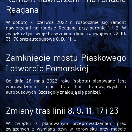
Reagana
W sobotę 4 czerwca 2022 r. rozpocznie się remont
nawierzchni na rondzie Reagana przy peronie 1 i 2. W
związku z tym swoje trasy zmienią linie tramwajowe 1, 2, 10,
33 i 70 oraz autobusowe C, D, 111,...
Zamknięcie mostu Piaskowego
i otwarcie Pomorskiej
Od dnia 28 maja 2022 roku (sobota) planowane jest
wprowadzenie zmian tras linii tramwajowych i
autobusowych. Szczegóły znajdują się poniżej.
Zmiany tras linii 8, 9, 11, 17 i 23
W związku z planowanym przeprowadzeniem prac
związanych z wymianą szyn w torowisku przy moście