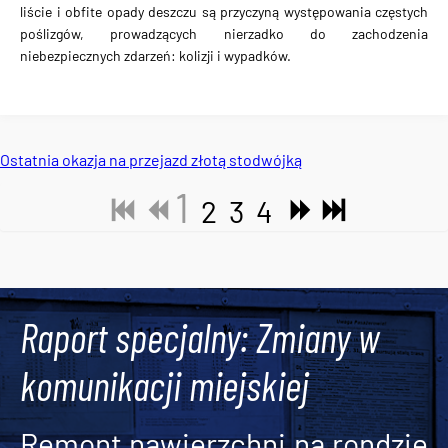
liście i obfite opady deszczu są przyczyną występowania częstych
poślizgów, prowadzących nierzadko do zachodzenia
niebezpiecznych zdarzeń: kolizji i wypadków.
Ostatnia okazja na przejazd złotą stodwójką
1
2
3
4
Tweets by AlertMPK
Raport specjalny: Zmiany w
komunikacji miejskiej
Remont nawierzchni na rondzie