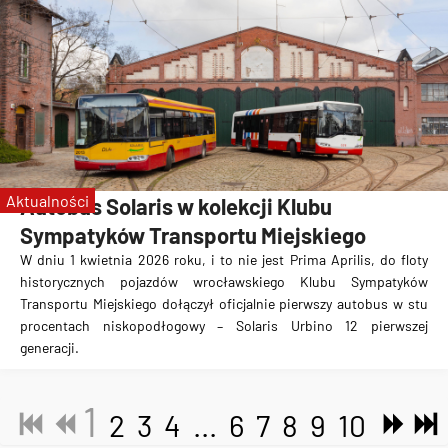
Aktualności
Autobus Solaris w kolekcji Klubu
Sympatyków Transportu Miejskiego
W dniu 1 kwietnia 2026 roku, i to nie jest Prima Aprilis, do floty
historycznych pojazdów wrocławskiego Klubu Sympatyków
Transportu Miejskiego dołączył oficjalnie pierwszy autobus w stu
procentach niskopodłogowy – Solaris Urbino 12 pierwszej
generacji.
1
2
3
4
...
6
7
8
9
10