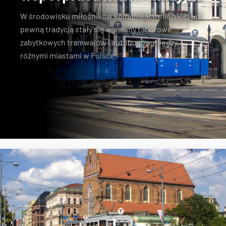
W środowisku miłośników komunikacji miejskiej już
pewną tradycją stały się wymiany taborowe
zabytkowych tramwajów i autobusów między
różnymi miastami w Polsce.
Konstal N
zabytkowe tramwaje
KSTM