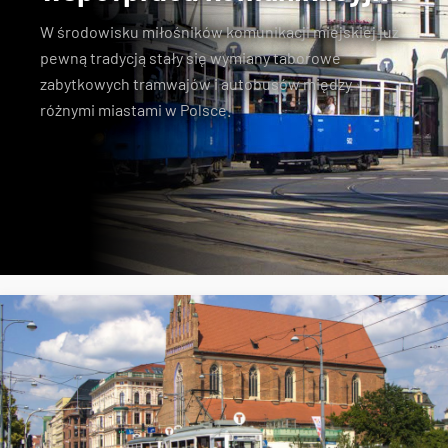
W środowisku miłośników komunikacji miejskiej już
pewną tradycją stały się wymiany taborowe
zabytkowych tramwajów i autobusów między
różnymi miastami w Polsce.
Konstal N
zabytkowe tramwaje
KSTM