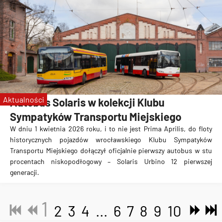
Aktualności
Autobus Solaris w kolekcji Klubu
Sympatyków Transportu Miejskiego
W dniu 1 kwietnia 2026 roku, i to nie jest Prima Aprilis, do floty
historycznych pojazdów wrocławskiego Klubu Sympatyków
Transportu Miejskiego dołączył oficjalnie pierwszy autobus w stu
procentach niskopodłogowy – Solaris Urbino 12 pierwszej
generacji.
1
2
3
4
...
6
7
8
9
10