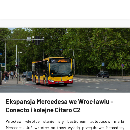
Ekspansja Mercedesa we Wrocławiu -
Conecto i kolejne Citaro C2
Wrocław wkrótce stanie się bastionem autobusów marki
Mercedes. Już wkrótce na trasy wyjadą przegubowe Mercedesy