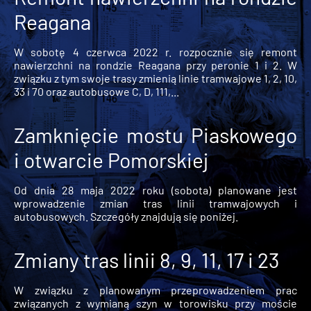
Reagana
W sobotę 4 czerwca 2022 r. rozpocznie się remont
nawierzchni na rondzie Reagana przy peronie 1 i 2. W
związku z tym swoje trasy zmienią linie tramwajowe 1, 2, 10,
33 i 70 oraz autobusowe C, D, 111,...
Zamknięcie mostu Piaskowego
i otwarcie Pomorskiej
Od dnia 28 maja 2022 roku (sobota) planowane jest
wprowadzenie zmian tras linii tramwajowych i
autobusowych. Szczegóły znajdują się poniżej.
Zmiany tras linii 8, 9, 11, 17 i 23
W związku z planowanym przeprowadzeniem prac
związanych z wymianą szyn w torowisku przy moście