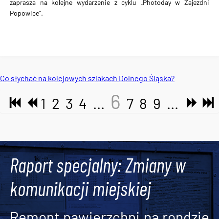
zaprasza na kolejne wydarzenie z cyklu „Photoday w Zajezdni
Popowice”.
Co słychać na kolejowych szlakach Dolnego Śląska?
6
1
2
3
4
...
7
8
9
...
Tweets by AlertMPK
Raport specjalny: Zmiany w
komunikacji miejskiej
Remont nawierzchni na rondzie